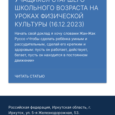
ШКОЛЬНОГО ВОЗРАСТА НА
УРОКАХ ФИЗИЧЕСКОЙ
КУЛЬТУРЫ (16.12.2023)
Начать свой доклад я хочу словами Жан-Жак
Руссо «Чтобы сделать ребѐнка умным и
рассудительным, сделай его крепким и
здоровым: пусть он работает, действует,
бегает, пусть он находится в постоянном
движении»
ЧИТАТЬ СТАТЬЮ
Российская федерация, Иркутская область, г.
Иркутск, ул. 5-я Железнодорожная, 53.